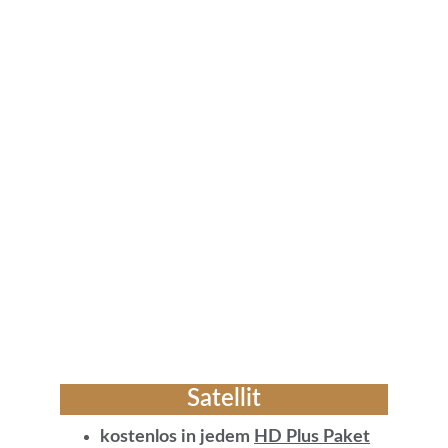
Serieninhalten, darunter beliebte 
und klassische Serien, aktuelle Hits 
und originale Produktionen.
So empfängst Du den Sender
Satellit
kostenlos in jedem 
HD Plus Paket